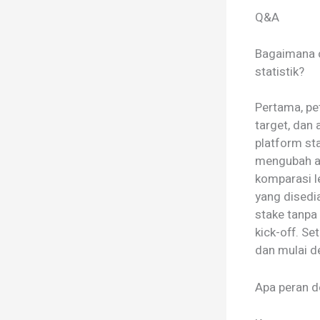
Q&A
Bagaimana 
statistik?
Pertama, pet
target, dan
platform sta
mengubah an
komparasi le
yang disedi
stake tanpa
kick-off. Se
dan mulai de
Apa peran d