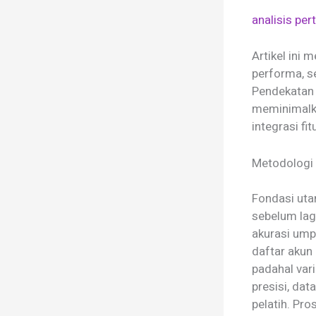
analisis pe
Artikel ini 
performa, s
Pendekatan 
meminimalka
integrasi fi
Metodologi 
Fondasi ut
sebelum lag
akurasi umpa
daftar akun
padahal var
presisi, dat
pelatih. Pro