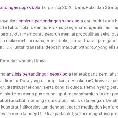
rtandingan sepak bola
Terperinci 2026: Data, Pola, dan Strate
menyajikan
analisis pertandingan sepak bola
dari sudut data hi
erta faktor teknis dan non-teknis yang memengaruhi hasil la
terstruktur membantu petaruh menilai probabilitas sekaligu
n risiko melalui manajemen stake, pemanfaatan jam gacor
tur HOKI untuk transaksi deposit maupun withdraw yang efisi
Data dan Variabel Kunci
ama
analisis pertandingan sepak bola
terletak pada pemilahan
a dimulai. Data yang dikumpulkan mencakup xG, konversi pe
n, distribusi tekanan, serta kondisi cuaca. Pemain yang bar
 di platform mana pun sering luput mencantumkan faktor psi
iabel tersebut memengaruhi output taktis di lapangan. Untu
a kuantitatif dikorelasikan dengan laporan medis dan konfer
ses ini mirip konsep RTP live pada slot, yakni menghitung pro