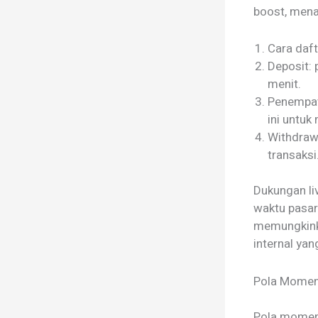
boost, menam
Cara daft
Deposit: 
menit.
Penempata
ini untuk
Withdraw
transaksi
Dukungan li
waktu pasar
memungkinka
internal yan
Pola Momen
Pola momen