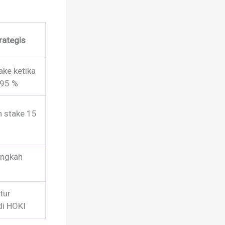
rategis
ake ketika
≥95 %
n stake 15
angkah
tur
di HOKI