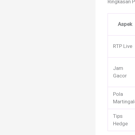
Ringkasan P
Aspek
RTP Live
Jam
Gacor
Pola
Martingal
Tips
Hedge