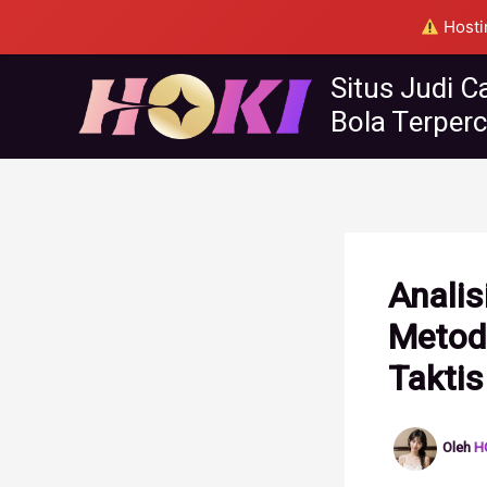
Lewati
Hostin
ke
konten
Situs Judi C
Bola Terperc
Analis
Metodo
Taktis
Oleh
H