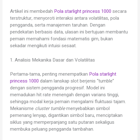
Artikel ini membedah
Pola starlight princess 1000
secara
terstruktur, menyoroti interaksi antara volatilitas, pola
pengganda, serta manajemen taruhan. Dengan
pendekatan berbasis data, ulasan ini bertujuan membantu
pemain memahami fondasi matematis gim, bukan
sekadar mengikuti intuisi sesaat.
1. Analisis Mekanika Dasar dan Volatilitas
Pertama‐tama, penting menempatkan
Pola starlight
princess 1000
dalam lanskap slot berjenis “tumble”
dengan sistem pengganda progresif. Model ini
memadukan hit rate menengah dengan varians tinggi,
sehingga modal kerja pemain mengalami fluktuasi tajam.
Mekanisme
cluster tumble
menyebabkan simbol
pemenang lenyap, digantikan simbol baru, menciptakan
siklus yang memperpanjang satu putaran sekaligus
membuka peluang pengganda tambahan.