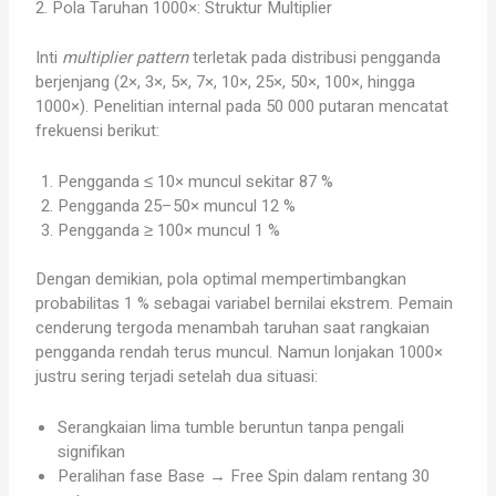
2. Pola Taruhan 1000×: Struktur Multiplier
Inti
multiplier pattern
terletak pada distribusi pengganda
berjenjang (2×, 3×, 5×, 7×, 10×, 25×, 50×, 100×, hingga
1000×). Penelitian internal pada 50 000 putaran mencatat
frekuensi berikut:
Pengganda ≤ 10× muncul sekitar 87 %
Pengganda 25–50× muncul 12 %
Pengganda ≥ 100× muncul 1 %
Dengan demikian, pola optimal mempertimbangkan
probabilitas 1 % sebagai variabel bernilai ekstrem. Pemain
cenderung tergoda menambah taruhan saat rangkaian
pengganda rendah terus muncul. Namun lonjakan 1000×
justru sering terjadi setelah dua situasi:
Serangkaian lima tumble beruntun tanpa pengali
signifikan
Peralihan fase Base → Free Spin dalam rentang 30