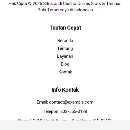
Hak Cipta © 2026 Situs Judi Casino Online, Slots & Taruhan
Bola Terpercaya di Indonesia
Tautan Cepat
Beranda
Tentang
Layanan
Blog
Kontak
Info Kontak
Email: contact@example.com
Telepon: 202-555-0188
Alamat: 2360 Hood Avenue, San Diego, CA, 92123