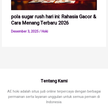
pola sugar rush hari ini: Rahasia Gacor &
Cara Menang Terbaru 2026
Desember 3, 2025
/
Hoki
Tentang Kami
AE hoki adalah situs judi online terpercaya dengan berbagai
permainan serta layanan unggulan untuk semua pemain di
Indonesia.