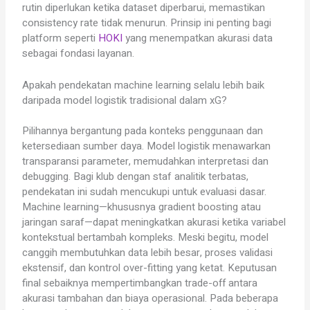
rutin diperlukan ketika dataset diperbarui, memastikan
consistency rate tidak menurun. Prinsip ini penting bagi
platform seperti
HOKI
yang menempatkan akurasi data
sebagai fondasi layanan.
Apakah pendekatan machine learning selalu lebih baik
daripada model logistik tradisional dalam xG?
Pilihannya bergantung pada konteks penggunaan dan
ketersediaan sumber daya. Model logistik menawarkan
transparansi parameter, memudahkan interpretasi dan
debugging. Bagi klub dengan staf analitik terbatas,
pendekatan ini sudah mencukupi untuk evaluasi dasar.
Machine learning—khususnya gradient boosting atau
jaringan saraf—dapat meningkatkan akurasi ketika variabel
kontekstual bertambah kompleks. Meski begitu, model
canggih membutuhkan data lebih besar, proses validasi
ekstensif, dan kontrol over-fitting yang ketat. Keputusan
final sebaiknya mempertimbangkan trade-off antara
akurasi tambahan dan biaya operasional. Pada beberapa