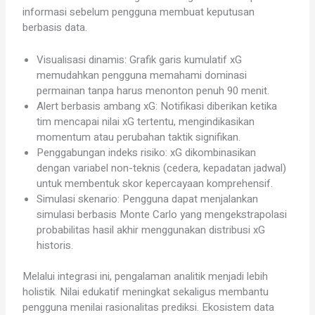
informasi sebelum pengguna membuat keputusan
berbasis data.
Visualisasi dinamis: Grafik garis kumulatif xG
memudahkan pengguna memahami dominasi
permainan tanpa harus menonton penuh 90 menit.
Alert berbasis ambang xG: Notifikasi diberikan ketika
tim mencapai nilai xG tertentu, mengindikasikan
momentum atau perubahan taktik signifikan.
Penggabungan indeks risiko: xG dikombinasikan
dengan variabel non-teknis (cedera, kepadatan jadwal)
untuk membentuk skor kepercayaan komprehensif.
Simulasi skenario: Pengguna dapat menjalankan
simulasi berbasis Monte Carlo yang mengekstrapolasi
probabilitas hasil akhir menggunakan distribusi xG
historis.
Melalui integrasi ini, pengalaman analitik menjadi lebih
holistik. Nilai edukatif meningkat sekaligus membantu
pengguna menilai rasionalitas prediksi. Ekosistem data