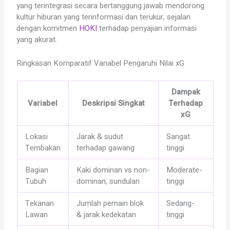
yang terintegrasi secara bertanggung jawab mendorong
kultur hiburan yang terinformasi dan terukur, sejalan
dengan komitmen
HOKI
terhadap penyajian informasi
yang akurat.
Ringkasan Komparatif Variabel Pengaruhi Nilai xG
Dampak
Variabel
Deskripsi Singkat
Terhadap
xG
Lokasi
Jarak & sudut
Sangat
Tembakan
terhadap gawang
tinggi
Bagian
Kaki dominan vs non-
Moderate-
Tubuh
dominan, sundulan
tinggi
Tekanan
Jumlah pemain blok
Sedang-
Lawan
& jarak kedekatan
tinggi