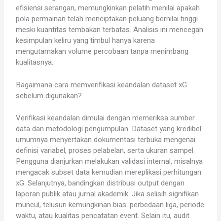
efisiensi serangan, memungkinkan pelatih menilai apakah
pola permainan telah menciptakan peluang bernilai tinggi
meski kuantitas tembakan terbatas. Analisis ini mencegah
kesimpulan keliru yang timbul hanya karena
mengutamakan volume percobaan tanpa menimbang
kualitasnya.
Bagaimana cara memverifikasi keandalan dataset xG
sebelum digunakan?
Verifikasi keandalan dimulai dengan memeriksa sumber
data dan metodologi pengumpulan. Dataset yang kredibel
umumnya menyertakan dokumentasi terbuka mengenai
definisi variabel, proses pelabelan, serta ukuran sampel.
Pengguna dianjurkan melakukan validasi internal, misalnya
mengacak subset data kemudian mereplikasi perhitungan
xG. Selanjutnya, bandingkan distribusi output dengan
laporan publik atau jurnal akademik. Jika selisih signifikan
muncul, telusuri kemungkinan bias: perbedaan liga, periode
waktu, atau kualitas pencatatan event. Selain itu, audit