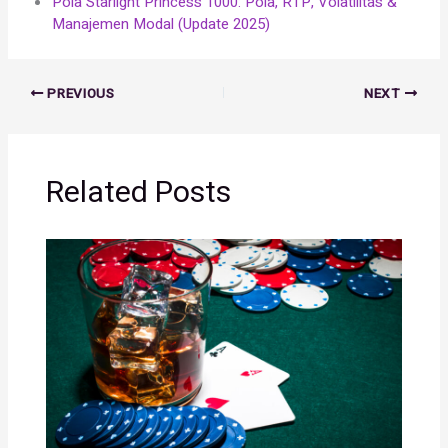
Pola Starlight Princess 1000: Pola, RTP, Volatilitas &
Manajemen Modal (Update 2025)
PREVIOUS
NEXT
Related Posts