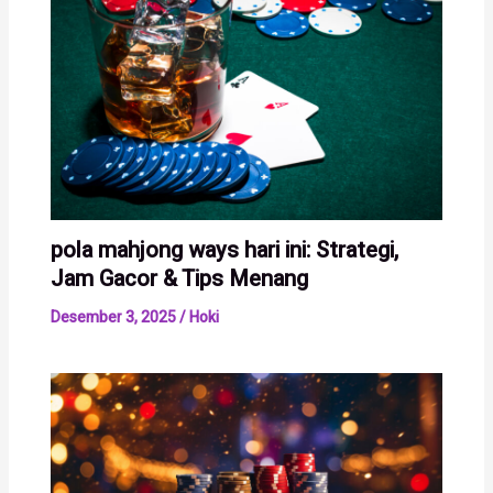
pola mahjong ways hari ini: Strategi,
Jam Gacor & Tips Menang
Desember 3, 2025
/
Hoki