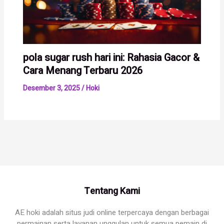
pola sugar rush hari ini: Rahasia Gacor &
Cara Menang Terbaru 2026
Desember 3, 2025
/
Hoki
Tentang Kami
AE hoki adalah situs judi online terpercaya dengan berbagai
permainan serta layanan unggulan untuk semua pemain di