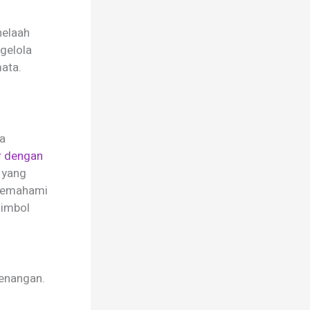
nelaah
gelola
ata.
a
r dengan
, yang
 memahami
simbol
enangan.