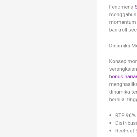
Fenomena
S
menggabungka
momentum p
bankroll se
Dinamika M
Konsep mome
serangkaian
bonus haria
menghasilka
dinamika te
bernilai ting
RTP 96% k
Distribu
Reel-set 