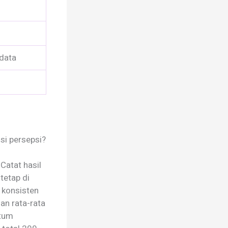
 data
i persepsi?
Catat hasil
tetap di
 konsisten
an rata-rata
ntum