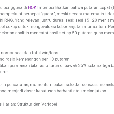
aku pengguna di
HOKI
memperlihatkan bahwa putaran cepat (
emperkuat persepsi “gacor”, meski secara matematis tida
 RNG. Yang relevan justru durasi sesi: sesi 15–20 menit 
pel cukup untuk mengevaluasi keberlanjutan momentum. Pe
ekatan analitis mencatat hasil setiap 50 putaran guna me
nomor sesi dan total win/loss.
ng rasio kemenangan per 10 putaran.
kan permainan bila rasio turun di bawah 35% selama tiga b
urut.
plin pencatatan, momentum bukan sekadar sensasi, melaink
 yang menjadi dasar keputusan berhenti atau melanjutkan.
 Harian: Struktur dan Variabel