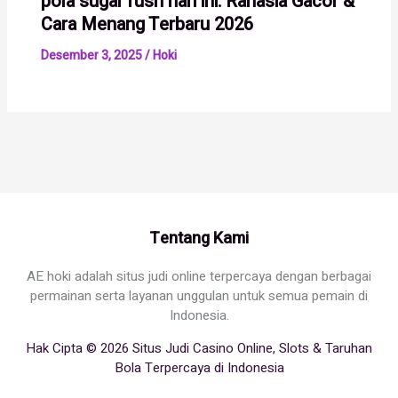
pola sugar rush hari ini: Rahasia Gacor &
Cara Menang Terbaru 2026
Desember 3, 2025
/
Hoki
Tentang Kami
AE hoki adalah situs judi online terpercaya dengan berbagai
permainan serta layanan unggulan untuk semua pemain di
Indonesia.
Hak Cipta © 2026 Situs Judi Casino Online, Slots & Taruhan
Bola Terpercaya di Indonesia