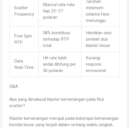
Taruhan
Muncul rata-rata
Scatter
minimum
tiap 23–27
Frequency
selama fase
putaran
menunggu
58% kontribusi
Hentikan sesi
Free Spin
terhadap RTP
setelah dua
RTP
total
klaster besar
Hit rate lebih
Kurangi
Data
andal dihitung per
respons
Real-Time
50 putaran
emosional
Q&A
Apa yang dimaksud klaster kemenangan pada fitur
scatter?
Klaster kemenangan merujuk pada beberapa kemenangan
bernilai besar yang terjadi dalam rentang waktu singkat,