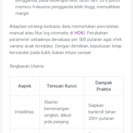
pengganda; pada beberapa sesi, turun tarif 20% justru
memicu frekuensi pengganda lebih tinggi, memulihkan
margin.
Adaptasi strategi berbasis data memerlukan pencatatan
manual atau fitur log otomatis di
HOKI
. Perubahan
parameter sebaiknya dievaluasi per 500 putaran agar efek
varians acak tereduksi. Dengan demikian, keputusan tetap
bersandar pada bukti, bukan intuisi sesaat.
Ringkasan Utama
Dampak
Aspek
Temuan Kunci
Praktis
Klaster
Siapkan
kemenangan
Volatilitas
bankroll tahan
singkat, diikuti
200+ putaran
jeda panjang