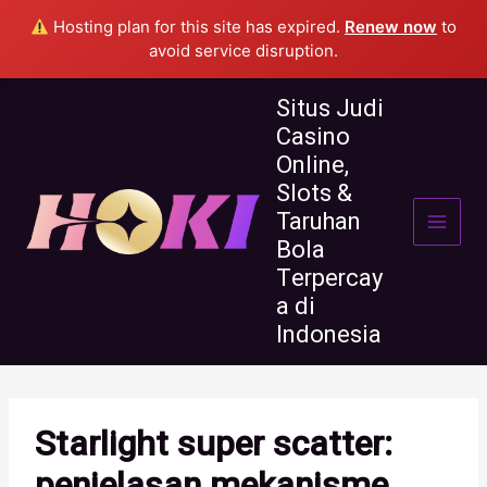
Lewati
Hosting plan for this site has expired.
Renew now
to
ke
avoid service disruption.
konten
Situs Judi
Casino
Online,
Slots &
Taruhan
Bola
Terpercay
a di
Indonesia
Starlight super scatter:
penjelasan mekanisme,