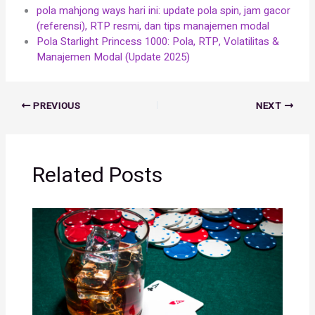
pola mahjong ways hari ini: update pola spin, jam gacor
(referensi), RTP resmi, dan tips manajemen modal
Pola Starlight Princess 1000: Pola, RTP, Volatilitas &
Manajemen Modal (Update 2025)
PREVIOUS
NEXT
Related Posts